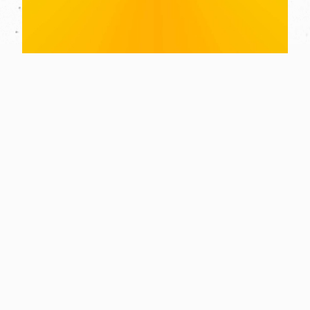
Haqqımızda
Mətbəə
Vakansiya
Promo
Avadanlıqlar
Reklam
Şikayət və təkliflər
Sərf materialı
Məqalələr