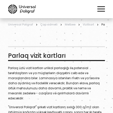
Universal Poligraf
Çap xidməti
Mətbəə
Vizitkart
Parlaq vi
Parlaq vizit kartları
Parlaq üzlü vizit kartları unikal parlaqlığı ilə potensial
tərəfdaşların və ya müştərilərin diqqətini cəlb edə və
maraqlandıra bilər. Laminasiya istənilən mətn və ya təsvirə
daha aydınlıq və ifadəlilik verəcəkdir. Bundan əlavə, parlaq
örtük məhsulunuzu daha davamlı, praktik və nəmə və
mexaniki zədələrə - cızıqlara və qırılmalara davamlı
edəcəkdir.
"Universal Poliqraf" şirkəti vizit kartların sıxlığı 300 q/m2 olan
örtülmüş kağızda yüksək keyfiyyətli çapını, sonra hər iki tərəfə