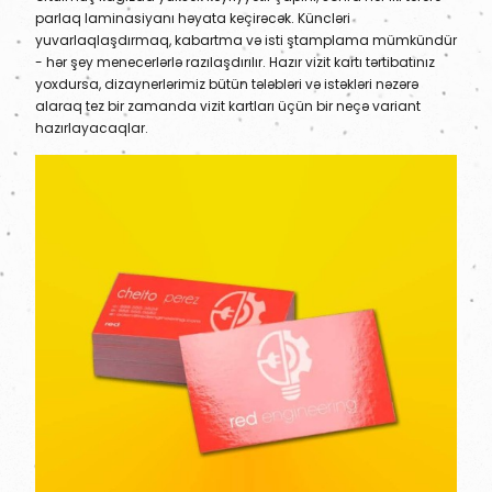
parlaq laminasiyanı həyata keçirəcək. Küncləri
yuvarlaqlaşdırmaq, kabartma və isti ştamplama mümkündür
- hər şey menecerlərlə razılaşdırılır. Hazır vizit kartı tərtibatınız
yoxdursa, dizaynerlərimiz bütün tələbləri və istəkləri nəzərə
alaraq tez bir zamanda vizit kartları üçün bir neçə variant
hazırlayacaqlar.