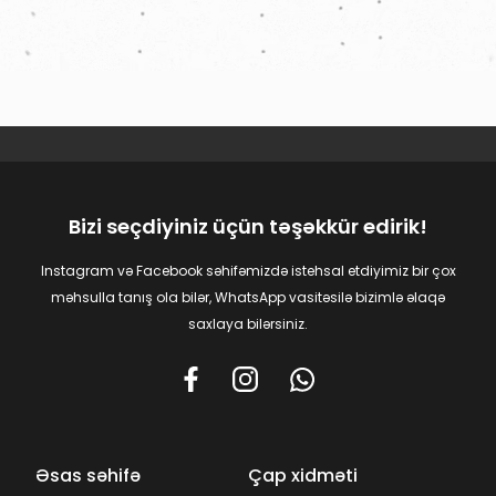
Bizi seçdiyiniz üçün təşəkkür edirik!
Instagram və Facebook səhifəmizdə istehsal etdiyimiz bir çox
məhsulla tanış ola bilər, WhatsApp vasitəsilə bizimlə əlaqə
saxlaya bilərsiniz.
Əsas səhifə
Çap xidməti