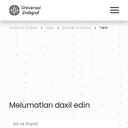
Universal Poligraf
Digər
Şikayət və təkliflər
Təklif
Məlumatları daxil edin