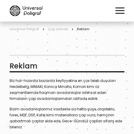
Universal Poligraf
Çap xidməti
Reklam
Reklam
Biz hal-hazırda bazarda keyfiyyətinə ən çox tələb duyulan
Heidelberg, MIMAKI, Konica Minolta, Komori kimi öz
seqmentlərində flaqman avadanlıqlar istehsal edən
firmaların çap avadanlıqlarından istifadə edirik.
Bizim avadanlıqlarımız vasitəsilə siz hətta şüşə, orqsteklo,
forex, MDF, DSP, Kafel kimi materiallara çap vura, həmçinin
qabartmalı çaplar əldə edə, Gecə-Gündüz çapları sifariş edə
bilərsiz.