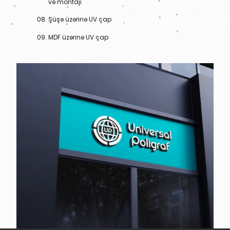
və montajı
Şüşə üzərinə UV çap
MDF üzərinə UV çap
Haqqımızda
Mətbəə
Vakansiya
Promo
Avadanlıqlar
Reklam
Şikayət və təkliflər
Sərf materialı
Məqalələr