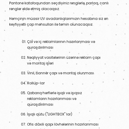
Pantone kataloqundan seçdiyiniz rənglərlə, parlaq, canlı
rənglər əldə etmiş olacaqsız.
Həmçinin müasir UV avadanlıqlarımızın hesabına siz ən
keyfiyyətli çap məhsulları ilə təmin olunacaqsız.
Çöl və iç reklamlarının hazırlanması və
quraşdırılması
Nəqliyyat vasitələrinin üzərinə reklam çapı
və montaj işləri
Vinil, banner çapı və montaj olunması
Rollup-lar
Qabarıq hərflərlə işıqlı və işıqsız
reklamların hazırlanması və
quraşdırılması
İşıqlı qutu ("LIGHTBOX" lar)
Ofis daxili qapı lövhələrinin hazırlanması