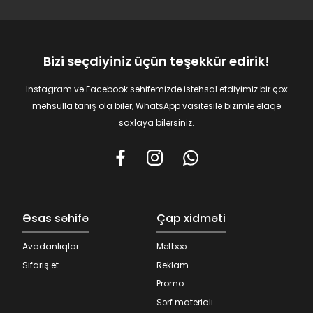
Bizi seçdiyiniz üçün təşəkkür edirik!
Instagram və Facebook səhifəmizdə istehsal etdiyimiz bir çox
məhsulla tanış ola bilər, WhatsApp vasitəsilə bizimlə əlaqə
saxlaya bilərsiniz.
Əsas səhifə
Çap xidməti
Avadanlıqlar
Mətbəə
Sifariş et
Reklam
Promo
Sərf materialı