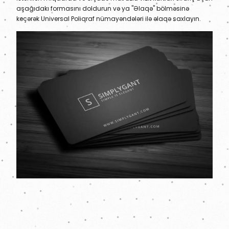
aşağıdakı formasını doldurun və ya "Əlaqə" bölməsinə
keçərək Universal Poliqraf nümayəndələri ilə əlaqə saxlayın.