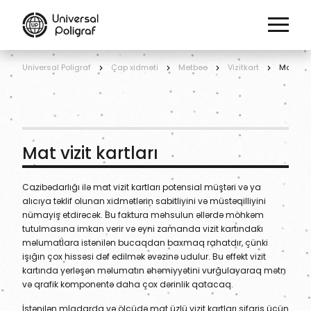
Universal Poligraf
Çap xidməti
Mətbəə
Vizitkart
Mat vizit
Mat vizit kartları
Cazibədarlığı ilə mat vizit kartları potensial müştəri və ya
alıcıya təklif olunan xidmətlərin sabitliyini və müstəqilliyini
nümayiş etdirəcək. Bu faktura məhsulun əllərdə möhkəm
tutulmasına imkan verir və eyni zamanda vizit kartındakı
məlumatlara istənilən bucaqdan baxmaq rahatdır, çünki
işığın çox hissəsi dəf edilmək əvəzinə udulur. Bu effekt vizit
kartında yerləşən məlumatın əhəmiyyətini vurğulayaraq mətn
və qrafik komponentə daha çox dərinlik qatacaq.
İstənilən miqdarda və ölçüdə mat üzlü vizit kartları sifariş üçün