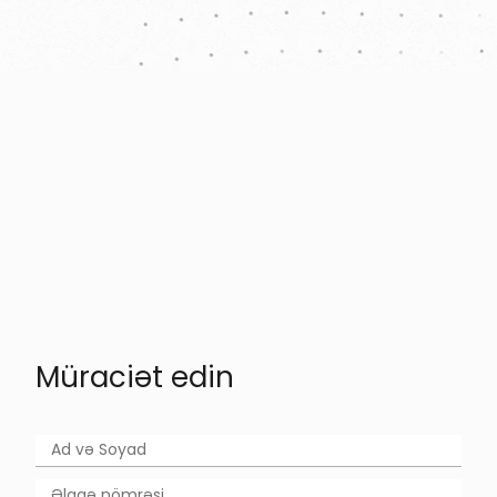
Haqqımızda
Mətbəə
Vakansiya
Promo
Avadanlıqlar
Reklam
Şikayət və təkliflər
Sərf materialı
Məqalələr
Müraciət edin